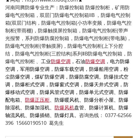
河南同腾防爆专业生产：防爆控制箱 防爆控制柜，矿用防
爆电气控制箱，双层门防爆电气控制箱IIB ，防爆电气控制
箱(双层门结构，防爆电气控制箱(小功率变频，防爆电气控
制柜(带雨棚)，防爆触摸屏控制箱，防爆电气控制柜(带声
光报警，系列防爆防腐控制箱，防爆电气控制柜(带电脑)，
防爆电气控制柜(带触摸屏)，防爆电气控制柜(上下分腔
结，防爆电气控制柜(三腔结构)系列ⅡB防爆电气控制箱，防
爆电气控制柜 、
工业
防爆空调
，石油
防爆空调
，电力防爆
空调，军用防爆空调，防爆车载空调，防爆船用空调，粉
尘防爆空调，煤矿防爆空调，防爆防腐空调。防爆挂式空
调，防爆柜式空调，防爆窗式空调，防爆天井式空调，防
爆移动式空调，防爆风管式空调，防爆单元式空调、防爆
配电箱、
防爆正压柜
、防爆暖风机、防爆分析小屋、防爆
除湿机、防爆加湿机、
防爆风机
盘管、防爆计算机、防爆
轴流风机、防爆插销、防爆灯具。
咨询热线： 0377-62566
396 15660190510 葛先生